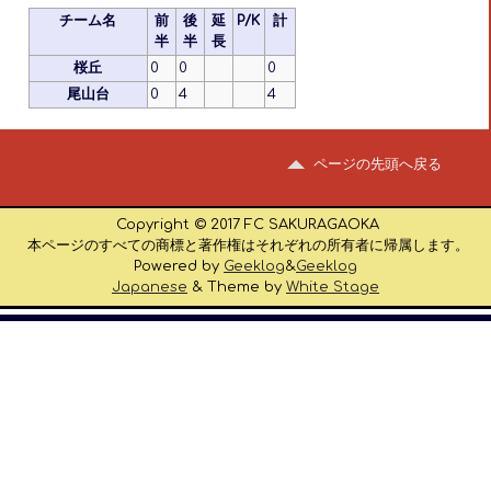
チーム名
前
後
延
P/K
計
半
半
長
桜丘
0
0
0
尾山台
0
4
4
ページの先頭へ戻る
Copyright © 2017 FC SAKURAGAOKA
本ページのすべての商標と著作権はそれぞれの所有者に帰属します。
Powered by
Geeklog
&
Geeklog
Japanese
& Theme by
White Stage