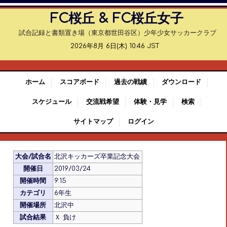
FC桜丘 & FC桜丘女子
試合記録と書類置き場（東京都世田谷区）少年少女サッカークラブ
2026年8月 6日(木) 10:46 JST
ホーム
スコアボード
過去の戦績
ダウンロード
スケジュール
交流戦希望
体験・見学
検索
サイトマップ
ログイン
大会/試合名
北沢キッカーズ卒業記念大会
開催日
2019/03/24
開催時間
9:15
カテゴリ
6年生
開催場所
北沢中
試合結果
Ｘ 負け