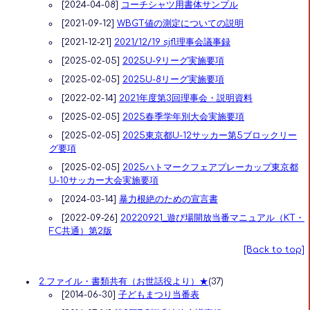
[2024-04-08]
コーチシャツ用書体サンプル
[2021-09-12]
WBGT値の測定についての説明
[2021-12-21]
2021/12/19 sjfl理事会議事録
[2025-02-05]
2025U-9リーグ実施要項
[2025-02-05]
2025U-8リーグ実施要項
[2022-02-14]
2021年度第3回理事会・説明資料
[2025-02-05]
2025春季学年別大会実施要項
[2025-02-05]
2025東京都U-12サッカー第5ブロックリー
グ要項
[2025-02-05]
2025ハトマークフェアプレーカップ東京都
U-10サッカー大会実施要項
[2024-03-14]
暴力根絶のための宣言書
[2022-09-26]
20220921_遊び場開放当番マニュアル（KT・
FC共通）第2版
[Back to top]
2.ファイル・書類共有（お世話役より）★
(37)
[2014-06-30]
子どもまつり当番表