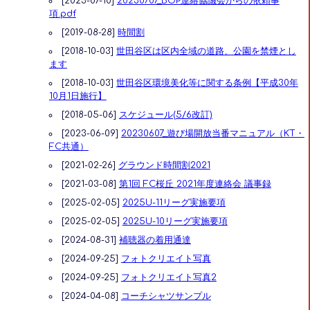
[2023-07-10]
20230707_BOP連絡協議会からの依頼事
項.pdf
[2019-08-28]
時間割
[2018-10-03]
世田谷区は区内全域の道路、公園を禁煙とし
ます
[2018-10-03]
世田谷区環境美化等に関する条例【平成30年
10月1日施行】
[2018-05-06]
スケジュール(5/6改訂)
[2023-06-09]
20230607_遊び場開放当番マニュアル（KT・
FC共通）
[2021-02-26]
グラウンド時間割2021
[2021-03-08]
第1回 FC桜丘 2021年度連絡会 議事録
[2025-02-05]
2025U-11リーグ実施要項
[2025-02-05]
2025U-10リーグ実施要項
[2024-08-31]
補聴器の着用通達
[2024-09-25]
フォトクリエイト写真
[2024-09-25]
フォトクリエイト写真2
[2024-04-08]
コーチシャツサンプル