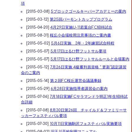
項
[2015-03-08]
5ブロックゴールキーパーアカデミーの案内
[2015-03-12]
第25回バーモントカッププログラム
[2015-04-20]
4月29日実施U-11若葉台FC招待試合
[2015-08-31]
桜丘小会場校用注意事項のご案内書
[2015-05-02]
5月6日実施 3年・2年練習試合時程
[2015-05-07]
5月17日はるひ野フットサル要項
[2015-05-07]
5月17日はるひ野フットサルルールと会場案内
[2015-05-12]
7月26日実施 4級審判員資格 " 更新"認定講習
会のご案内
[2015-05-14]
第２回FC桜丘運営会議議事録
[2015-05-29]
6月28日実施指導者講習会の案内
[2015-07-06]
7月18日実施FCサラマンドラ明正1年生招待試
合詳細
[2015-07-08]
8月30日第26回 チャイルド＆ファミリーサ
ッカーフェスティバル要項
[2015-07-30]
10月11日実施駒沢フェスティバル実施要項
[2015-08-03]
旧玉川高校利用マニュアル