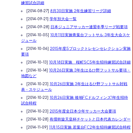
練習試合詳細
[2014-08-27]
8月30日実施 2年生練習リーグ詳細
[2014-09-21]
学年別大会一覧
[2014-09-28]
日本ジュニアサッカー連盟冬季リーグ戦要項
[2014-10-05]
10月11日実施青葉台フットサル 3年生大会スケ
ジュール
[2014-10-06]
2015年度5ブロックトレセンセレクション実施
要項
[2014-10-13]
10月18日実施 桜町SC5年生招待練習試合詳細
[2014-10-14]
10月26日実施 3年生はるひ野フットサル要項・
地図など
[2014-10-23]
10月26日実施 3年生はるひ野フットサル対戦
表・スケジュール
[2014-10-22]
10月26日実施 後地FCドルフィンズ1年生招待
試合時程
[2014-10-23]
2015年度全日本少年サッカー大会要項
[2014-10-28]
有償斡旋天皇杯チケットと日本代表カレンダー
[2014-11-09]
11月15日実施 若葉台FC2年生招待練習試合時程