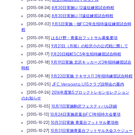
[2015-08-24]
8月30日実施U-12遠征練習試合時程
[2015-08-24]
8月30日実施U-11遠征練習試合時程
[2015-09-02]
9月5日実施・佃FC2年生招待遠征練習試合時
程
[2015-09-10]
はるひ野・青葉台フットサル募集要項
[2015-09-15]
9月21日（月祝）の松沢小の公式戦に際して
[2015-09-17]
9月20日桜町SC5年生招待練習試合時程
[2015-09-18]
9月19日実施 北沢キッカーズ3年招待練習試合
時程
[2015-09-18]
9月23日実施 テキサス11 3年招待練習試合時程
[2015-09-25]
JFC Veragista U15クラブ説明会の案内
[2015-09-26]
2016年度第5ブロックトレセンセレクション
のお知らせ
[2015-10-05]
10月11日実施駒沢フェスティバル詳細
[2015-10-13]
10月24日実施若葉台FC1年招待大会要項
[2015-10-22]
10月31日実施 青葉台フットサル要項他
[2015-10-27]
10月31日実施青葉台フットサル大会スケジュー