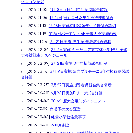
クション結果
[2016-01-05]
1月10日（日）3年生招待試合時程
[2016-01-06]
1月17日(日）GHU3年生招待練習試合
[2016-01-13]
1月16日実施桜町SC6年生招待試合詳細
[2016-01-19]
第26回バーモント5B予選大会実施内容
[2016-01-25]
2月21日実施1年生招待練習試合時程
[2016-02-04]
2月7日実施 キッザニア東京杯小学1年生予選
大会対戦表とスケジュール
[2016-02-09]
2月21日実施 3年生招待試合時程
[2016-03-18]
3月19日実施 落六プルチーニ3年生招待練習試
合詳細
[2016-03-25]
3月27日実施指導者講習会集合場所
[2016-06-20]
6月25日実施Fリーグ試合詳細
[2016-04-04]
2016年度大会規則ダイジェスト
[2016-07-02]
炎暑下の大会運営
[2016-09-05]
経堂小学校注意事項
[2019-09-20]
9-10月割当