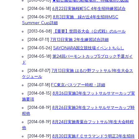
[2013-03-13]
★砧公園会場の駐輪場所、待機場所の図面
[2014-06-18]
6月22日実施桜町SC 4年生招待練習試合
[2014-06-29]
8月3日実施 緑が丘4年生招待MSC
Summer Cup詳細
[2013-06-08]
【重要】世田谷大会（公式戦）のルール
[2014-07-11]
7月13日実施 2年生練習試合詳細
[2014-05-26]
SAYONARA国立競技場イベントちらし
[2014-05-18]
第24回バーモントカップ5ブロック予選ガイ
ド
[2014-07-07]
7月13日実施 はるひ野フットサル1年生大会ス
ケジュール
[2014-07-18]
FC東京バスツアー時程・詳細
[2014-08-15]
8月26日実施3年生フットサルサマーカップ実
施要項
[2014-08-19]
8月26日実施3年生フットサルサマーカップ時
程他
[2014-08-19]
8月24日実施青葉台フットサル1年生大会時程
他
[2014-08-19]
8月30日実施ＦＣサラマンドラ明正3年生招待