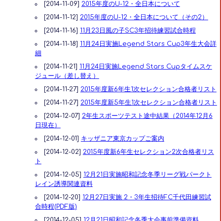
[2014-11-09]
2015年度のU-12・全日本について
[2014-11-12]
2015年度のU-12・全日本について（その2）
[2014-11-16]
11月23日風の子SC3年招待練習試合時程
[2014-11-18]
11月24日実施Legend Stars Cup3年生大会詳
細
[2014-11-21]
11月24日実施Legend Stars Cupタイムスケ
ジュール（差し替え）
[2014-11-27]
2015年度新6年生1次セレクション合格者リスト
[2014-11-27]
2015年度新5年生1次セレクション合格者リスト
[2014-12-07]
2年生スポーツテスト途中結果（2014年12月6
日現在）
[2014-12-01]
キッザニア東京カップご案内
[2014-12-02]
2015年度新6年生セレクション2次合格者リス
ト
[2014-12-05]
12月21日実施昭和記念冬季リーグ戦パークト
レイン誘導関連資料
[2014-12-20]
12月27日実施 2・3年生招待FC千代田練習試
合時程(PDF版)
[2014-12-05]
12月21日昭和記念冬季大会事前準備資料