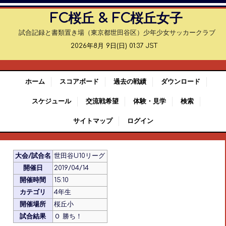
FC桜丘 & FC桜丘女子
試合記録と書類置き場（東京都世田谷区）少年少女サッカークラブ
2026年8月 9日(日) 01:37 JST
ホーム
スコアボード
過去の戦績
ダウンロード
スケジュール
交流戦希望
体験・見学
検索
サイトマップ
ログイン
大会/試合名
世田谷U10リーグ
開催日
2019/04/14
開催時間
15:10
カテゴリ
4年生
開催場所
桜丘小
試合結果
Ｏ 勝ち！