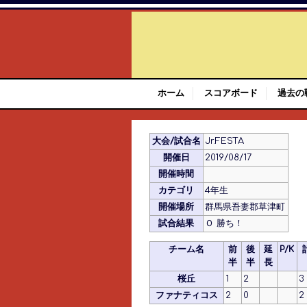
ホーム
スコアボード
過去の
大会/試合名
Jr.FESTA
開催日
2019/08/17
開催時間
カテゴリ
4年生
開催場所
群馬県吾妻郡草津町
試合結果
Ｏ 勝ち！
チーム名
前
後
延
P/K
半
半
長
桜丘
1
2
3
ファナティコス
2
0
2