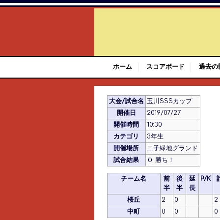
ホーム
スコアボード
過去の
大会/試合名
玉川SSSカップ
開催日
2019/07/27
開催時間
10:30
カテゴリ
3年生
開催場所
二子緑地グランド
試合結果
Ｏ 勝ち！
チーム名
前
後
延
P/K
半
半
長
桜丘
2
0
2
中町
0
0
0