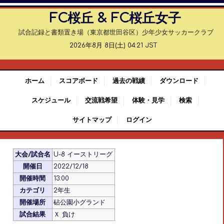
FC桜丘 & FC桜丘女子
試合記録と書類置き場（東京都世田谷区）少年少女サッカークラブ
2026年8月 8日(土) 04:21 JST
ホーム
スコアボード
過去の戦績
ダウンロード
スケジュール
交流戦希望
体験・見学
検索
サイトマップ
ログイン
大会/試合名
U-8 イーストリーグ
開催日
2022/12/18
開催時間
13:00
カテゴリ
2年生
開催場所
砧公園小グランド
試合結果
Ｘ 負け