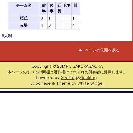
チーム名
前
後
延
P/K
計
半
半
長
桜丘
0
1
1
赤堤
4
0
4
8人制
ページの先頭へ戻る
Copyright © 2017 FC SAKURAGAOKA
本ページのすべての商標と著作権はそれぞれの所有者に帰属します。
Powered by
Geeklog
&
Geeklog
Japanese
& Theme by
White Stage