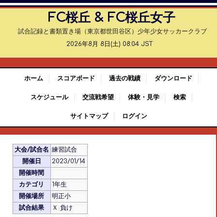
FC桜丘 & FC桜丘女子
試合記録と書類置き場（東京都世田谷区）少年少女サッカークラブ
2026年8月 8日(土) 08:04 JST
ホーム
スコアボード
過去の戦績
ダウンロード
スケジュール
交流戦希望
体験・見学
検索
サイトマップ
ログイン
大会/試合名
練習試合
開催日
2023/01/14
開催時間
カテゴリ
1年生
開催場所
明正小
試合結果
Ｘ 負け