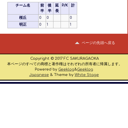
チーム名
前
後
延
P/K
計
半
半
長
桜丘
0
0
0
明正
0
1
1
ページの先頭へ戻る
Copyright © 2017 FC SAKURAGAOKA
本ページのすべての商標と著作権はそれぞれの所有者に帰属します。
Powered by
Geeklog
&
Geeklog
Japanese
& Theme by
White Stage