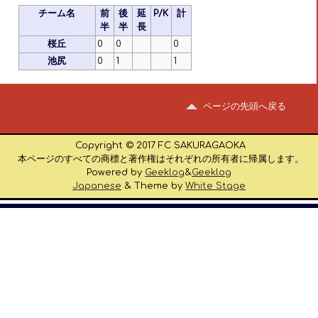
チーム名
前
後
延
P/K
計
半
半
長
桜丘
0
0
0
池尻
0
1
1
ページの先頭へ戻る
Copyright © 2017 FC SAKURAGAOKA
本ページのすべての商標と著作権はそれぞれの所有者に帰属します。
Powered by
Geeklog
&
Geeklog
Japanese
& Theme by
White Stage