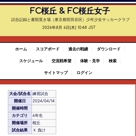
FC桜丘 & FC桜丘女子
試合記録と書類置き場（東京都世田谷区）少年少女サッカークラブ
2026年8月 6日(木) 10:48 JST
ホーム
スコアボード
過去の戦績
ダウンロード
スケジュール
交流戦希望
体験・見学
検索
サイトマップ
ログイン
大会/試合名
練習試合
開催日
2024/04/14
開催時間
カテゴリ
6年生
開催場所
桜丘
試合結果
Ｘ 負け