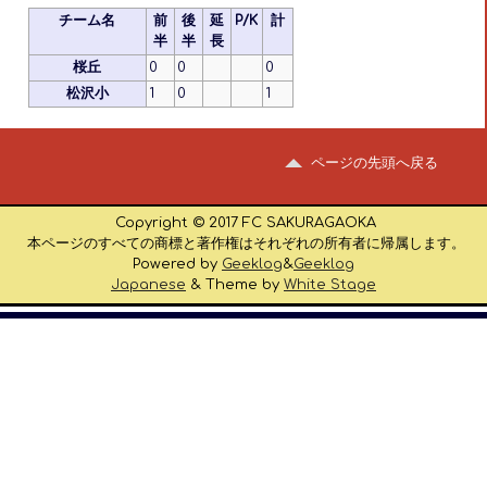
チーム名
前
後
延
P/K
計
半
半
長
桜丘
0
0
0
松沢小
1
0
1
ページの先頭へ戻る
Copyright © 2017 FC SAKURAGAOKA
本ページのすべての商標と著作権はそれぞれの所有者に帰属します。
Powered by
Geeklog
&
Geeklog
Japanese
& Theme by
White Stage