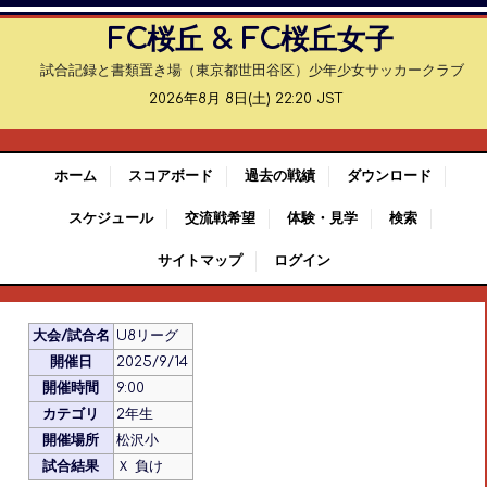
FC桜丘 & FC桜丘女子
試合記録と書類置き場（東京都世田谷区）少年少女サッカークラブ
2026年8月 8日(土) 22:20 JST
ホーム
スコアボード
過去の戦績
ダウンロード
スケジュール
交流戦希望
体験・見学
検索
サイトマップ
ログイン
大会/試合名
U8リーグ
開催日
2025/9/14
開催時間
9:00
カテゴリ
2年生
開催場所
松沢小
試合結果
Ｘ 負け